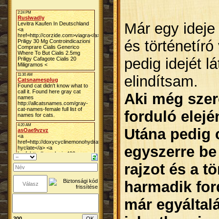
Már egy ideje 
és történetíró
pedig idejét l
elindítsam.
Aki még szer
forduló elej
Utána pedig 
egyszerre be 
rajzot és a tö
harmadik for
már egyáltal
200