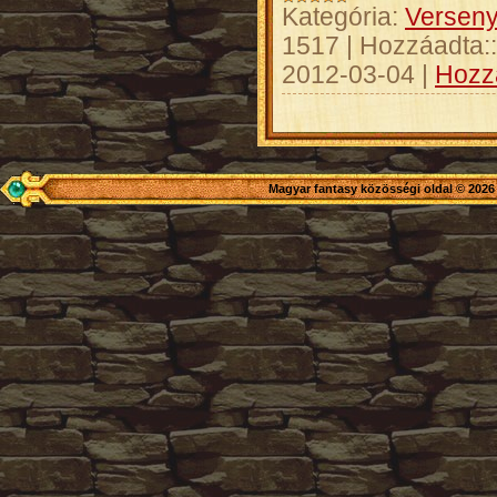
Kategória:
Versen
1517
|
Hozzáadta::
2012-03-04
|
Hozz
Magyar fantasy közösségi oldal © 2026