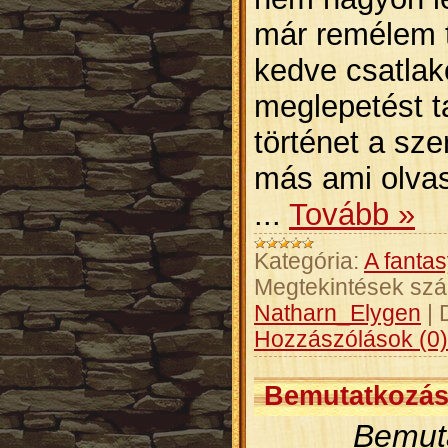
már remélem 
kedve csatlak
meglepetést ta
történet a sz
más ami olvas
...
Tovább »
Kategória:
A fantas
Megtekintések sz
Natharn_Elygen
|
Hozzászólások (0)
Bemutatkozá
Bemut