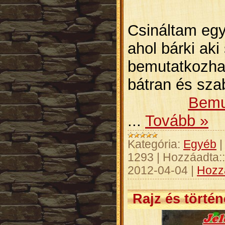
Csináltam egy
ahol bárki aki
bemutatkozha
bátran és sza
Bemu
...
Tovább »
Kategória:
Egyéb
1293
|
Hozzáadta::
2012-04-04
|
Hozz
Rajz és történ