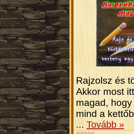
Rajzolsz és tö
Akkor most it
magad, hogy 
mind a kettő
...
Tovább »