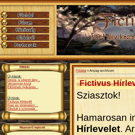
FRISS!
Főoldal
»
Anyag-archívum
Új írások:
Desta, a végzet lány...
Fictivus Hírle
Versenyen kívül
Eltűntnek nyilvánítv...
Sziasztok!
Új hírek:
Fictivus Hírlevél!
Rajz és történetíró ...
Elindult a szerepját...
Hamarosan i
Hírlevelet
. A
Népszerű topicok