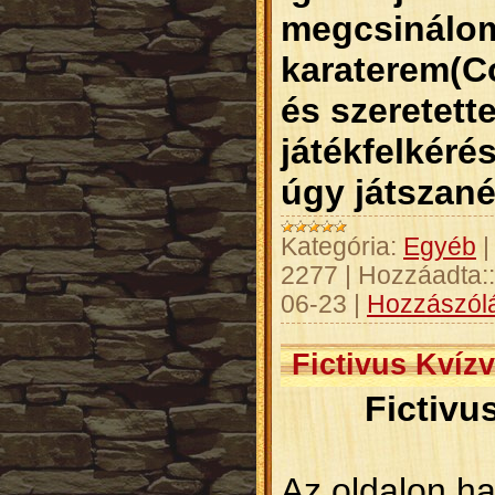
megcsinálom
karaterem(Co
és szeretett
játékfelkéré
úgy játszané
Kategória:
Egyéb
2277
|
Hozzáadta::
06-23
|
Hozzászólá
Fictivus Kvíz
Fictivu
Az oldalon h