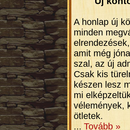
Új könt
A honlap új k
minden megvál
elrendezések,
amit még jóna
szal, az új ad
Csak kis türel
készen lesz 
mi elképzeltük
vélemények, kr
ötletek.
...
Tovább »