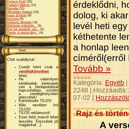
érdeklődni, h
Fictivus Erdő
(25)
Fantasy játékok
(12)
Kamelia
(11)
dolog, ki akar
Alexander Natasa
(10)
Isaac Enrique
(9)
Kocsma
(5)
Kedvenc filmetek?
(5)
levél heti eg
Eltűntnek nyilvánítv...
(5)
Egy kis segítség, am...
(5)
Desta, a végzet lány...
(4)
kéthetente le
a honlap leen
Chat!
címéről(erről
Chat szabályzat:
Tovább »
Cserét kérni csak a
vendégkönyvben
lehet.
Ha valamilyen
Kategória:
Egyéb
kérdésetek, kérésetek
van a honlapotokkal
2248
|
Hozzáadta::
kapcsolatban, szintén
a vendégkönyvben
07-02
|
Hozzászólá
jelezzétek!
Káromkodni TILOS!
Más nevében írni
TILOS!
Rajz és történ
TILOS reklámozni!
Ezen felül másról lehet
beszélni. Érezzétek jól
A vers
magatokat. ;)