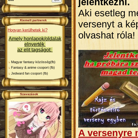
jelentkezni.
Aki esetleg 
Kiemelt partnerek
versenyt a kép
Hogyan kerülhetek ki?
olvashat róla!
Amely honlapok/oldalak
elnyerték
az
elit tagságot:
Magyar fantasy közösség(fb)
Fantasy & anime csoport (fb)
Jedward fan csoport (fb)
Szavazások
A versenyre n