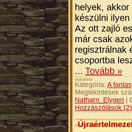
helyek, akkor
készülni ilyen
Az ott zajló 
már csak azok 
regisztrálnak
csoportba les
...
Tovább »
Kategória:
A fantas
Megtekintések sz
Natharn_Elygen
|
Hozzászólások (2)
Újraértelmeze