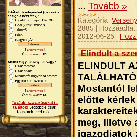
...
Tovább »
Értékeld honlapunkat (ne csak a
design-t nézzétek)!
Kategória:
Versen
GigaMegaSzuper Like XD
Cool (király, szuper)
2885
|
Hozzáadta::
Tűrhető
2012-06-25
|
Hozz
Béna
Nagyon gáz
[
]
Eredmények
Elindult a sze
Összes válasz:
122
Anime vagy fantasy fan vagy?
ELINDULT 
Csak fantasy
Csak anime
TALÁLHATÓ
Mindkettőt nagyon szeretem
Egyiket sem szeretem
Mostantól le
[
]
Eredmények
Összes válasz:
136
előtte kérlek
További szavazásokat itt
találtok!
Legtöbbje csak
karaktereite
tagoknak elérhető...
meg, illetve 
igazodjatok 