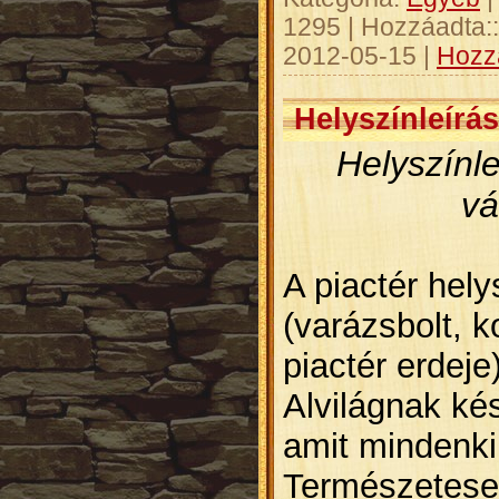
1295
|
Hozzáadta::
2012-05-15
|
Hozz
Helyszínleírá
Helyszínl
vá
A piactér hel
(varázsbolt, 
piactér erdeje
Alvilágnak
kés
amit mindenki 
Természetesen