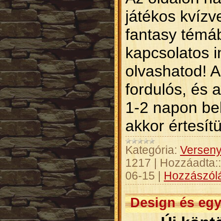
játékos kvízv
fantasy témá
kapcsolatos 
olvashatod! A
fordulós, és a
1-2 napon bel
akkor értesít
Kategória:
Versen
1217
|
Hozzáadta::
06-15
|
Hozzászólá
Design és eg