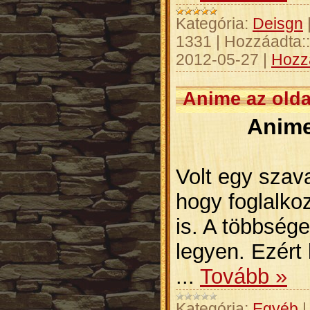
Kategória:
Deisgn
1331
|
Hozzáadta::
2012-05-27
|
Hozz
Anime az olda
Anime
Volt egy szav
hogy foglalko
is. A többség
legyen. Ezért
...
Tovább »
Kategória:
Egyéb