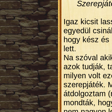
Szerepját
Igaz kicsit la
egyedül csiná
hogy kész és 
lett.
Na szóval a
ki
azok tudják, t
milyen volt ez
szerepjáték. M
átdolgoztam (
mondták, hogy
nem nagyon le